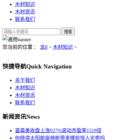
木材知识
木材资讯
联系我们
您当前的位置 ：
龙8
>
木材知识
>
快捷导航
Quick Navigation
关于我们
木材知识
木材资讯
联系我们
新闻资讯
News
富森美收盘上涨027%滚动市盈率1519倍
你晓得太阳能座椅能带来哪些惊人劣势吗