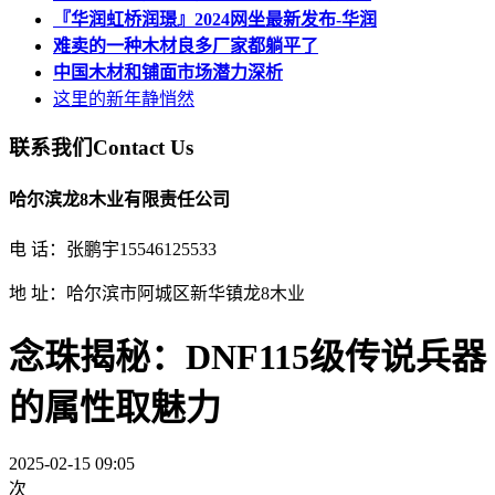
『华润虹桥润璟』2024网坐最新发布-华润
难卖的一种木材良多厂家都躺平了
中国木材和铺面市场潜力深析
这里的新年静悄然
联系我们
Contact Us
哈尔滨龙8木业有限责任公司
电 话：张鹏宇15546125533
地 址：哈尔滨市阿城区新华镇龙8木业
念珠揭秘：DNF115级传说兵器
的属性取魅力
2025-02-15 09:05
次